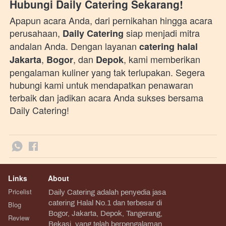
Hubungi Daily Catering Sekarang!
Apapun acara Anda, dari pernikahan hingga acara 
perusahaan, 
 siap menjadi mitra 
Daily Catering
andalan Anda. Dengan layanan 
catering halal 
, 
, dan 
, kami memberikan 
Jakarta
Bogor
Depok
pengalaman kuliner yang tak terlupakan. Segera 
hubungi kami untuk mendapatkan penawaran 
terbaik dan jadikan acara Anda sukses bersama 
Daily Catering! 
Links
About
Pricelist
Daily Catering adalah penyedia jasa 
catering Halal No.1 dan terbesar di 
Blog
Bogor, Jakarta, Depok, Tangerang, 
Review
Bekasi, yang telah berpengalaman 